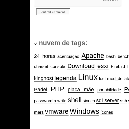
nuvem de tags:
Apache
24 horas
acentuação
bash
benc
Download
esxi
charset
console
Firebird
f
Linux
legenda
kinghost
lost
mod_deflat
PHP
P
Padel
placa mãe
portabilidade
shell
sql server
password
rewrite
sinuca
ssh
Windows
vmware
mars
ícones