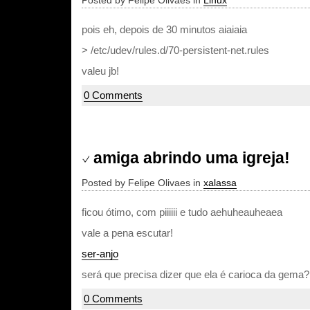
Posted by Felipe Olivaes in
Linux
pois eh, depois de 30 minutos aiaiaia
> /etc/udev/rules.d/70-persistent-net.rules
valeu jb!
0 Comments
amiga abrindo uma igreja!
Posted by Felipe Olivaes in
xalassa
ficou ótimo, com piiiiii e tudo aehuheauheaea
vale a pena escutar!
ser-anjo
será que precisa dizer que ela é carioca da gema?
0 Comments