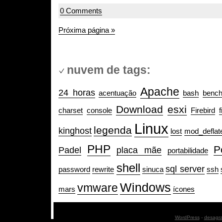
0 Comments
Próxima página »
nuvem de tags:
Apache
24 horas
acentuação
bash
benc
Download
esxi
charset
console
Firebird
f
Linux
legenda
kinghost
lost
mod_deflat
PHP
P
Padel
placa mãe
portabilidade
shell
sql server
password
rewrite
sinuca
ssh
Windows
vmware
mars
ícones
WordPress
-
desagr