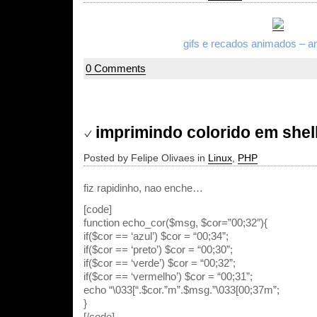
gifs e recados animados – 
0 Comments
imprimindo colorido em shel
Posted by Felipe Olivaes in
Linux
,
PHP
fiz rapidinho, nao enche…
[code]
function echo_cor($msg, $cor=”00;32″){
if($cor == ‘azul’) $cor = “00;34”;
if($cor == ‘preto’) $cor = “00;30”;
if($cor == ‘verde’) $cor = “00;32”;
if($cor == ‘vermelho’) $cor = “00;31”;
echo “\033[“.$cor.”m”.$msg.”\033[00;37m”;
}
[/code]