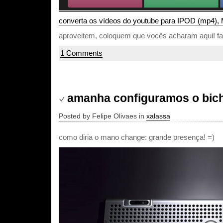
converta os vídeos do youtube para IPOD (mp4), 
aproveitem, coloquem que vocês acharam aqui! 
1 Comments
amanha configuramos o bic
Posted by Felipe Olivaes in
xalassa
como diria o mano change: grande presença! =)