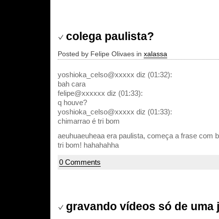
colega paulista?
Posted by Felipe Olivaes in
xalassa
yoshioka_celso@xxxxx diz (01:32):
bah cara
felipe@xxxxxx diz (01:33):
q houve?
yoshioka_celso@xxxxx diz (01:33):
chimarrao é tri bom
aeuhuaeuheaa era paulista, começa a frase com b
tri bom! hahahahha
0 Comments
gravando vídeos só de uma 