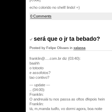
echo colorido no shell! lindo! =)
0 Comments
será que o jr ta bebado?
Posted by Felipe Olivaes in
xalassa
franklin@….com.br diz (03:40):
baahh
o totooto
e assofotos?
tao contivo?
— update —
.. (04:00):
Franklin:
O andreuiái tu nos passa as oftos dfepois hein
Franklin:
tá, m,manda tudfo, vo dormi agora, boa noite