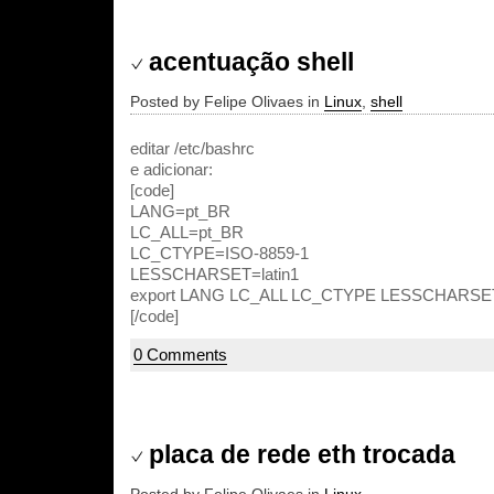
acentuação shell
Posted by Felipe Olivaes in
Linux
,
shell
editar /etc/bashrc
e adicionar:
[code]
LANG=pt_BR
LC_ALL=pt_BR
LC_CTYPE=ISO-8859-1
LESSCHARSET=latin1
export LANG LC_ALL LC_CTYPE LESSCHARSE
[/code]
0 Comments
placa de rede eth trocada