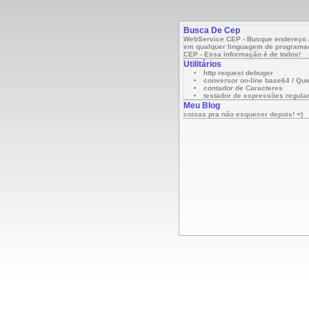
Busca De Cep
WebService CEP - Busque endereço a
em qualquer linguagem de programa
CEP - Essa informação é de todos!
Utilitários
http request debuger
conversor on-line base64 / Que
contador de Caracteres
testador de expressões regular
Meu Blog
coisas pra não esquecer depois! =)